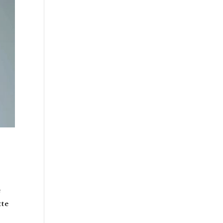
e
tte