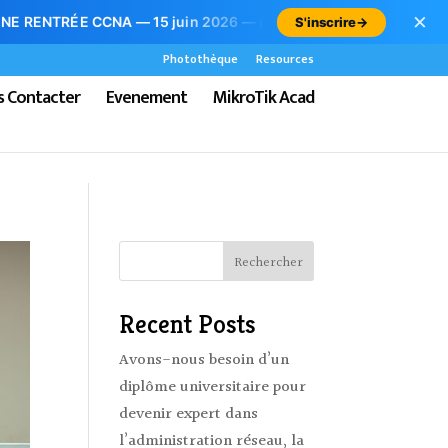
×
•
 — 15 juin 2026 — places limitées
⚡ Bouquet 3-en-1 : C
S'inscrire
→
Photothèque
Resources
 Contacter
Evenement
MikroTik Acad
Rechercher
Recent Posts
Avons-nous besoin d’un
diplôme universitaire pour
devenir expert dans
l’administration réseau, la